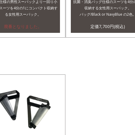
仕様の男性スーパックより一回り小
抗菌・消臭バッグ仕様のスーツを4分
スーツを4分の1にコンパクト収納す
収納する女性用スーパック。
る女性用スーパック。
バッグ/Black or NavyBlue の2色
廃番となりました。
定価7,700円(税込)