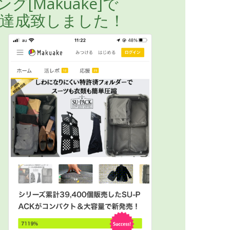
[Makuake]で
を達成致しました！