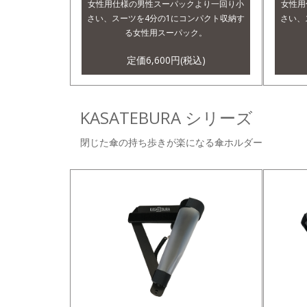
女性用仕様の男性スーパックより一回り小
女性用
さい、スーツを4分の1にコンパクト収納す
さい、
る女性用スーパック。
定価6,600円(税込)
KASATEBURA シリーズ
閉じた傘の持ち歩きが楽になる傘ホルダー