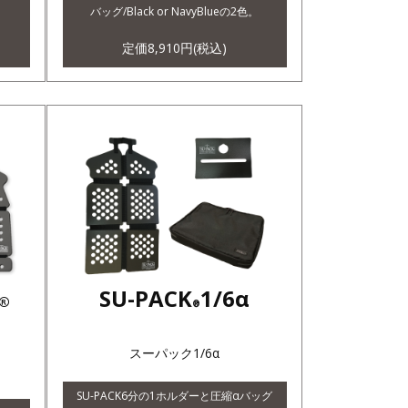
。
バッグ/Black or NavyBlueの2色。
定価8,910円(税込)
SU-PACK
1/6α
®
®
スーパック1/6α
SU-PACK6分の1ホルダーと圧縮αバッグ