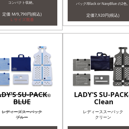
コンパクト収納。
バッグ/Black or NavyBlue の2色
定価 M/9,790円(税込)
定価7,920円(税込)
Ｌサイズ廃番
ADY'S SU-PACK
LADY'S SU-PACK
®
BLUE
Clean
レディーズスーパック
レディーススーパック
ブルー
クリーン